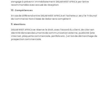
s’engage à prévenir immédiatement DISLAB WEST AFRICA par lettre
recommandée avec accusé de réception.
10. Compétences
En cas de différend entre DISLAB WEST AFRICA et l’acheteur, seul le Tribunal
de Commerce Hors Classe de Dakar sera compétent
11. Mentions
DISLAB WEST AFRICA se réserve le droit, avec l’accord du client, de citer son
identité dans ses documents de communication externe, publicité (site
internet, plaquette commerciale, portfolio etc…) et lors de démarchage de
prospection commerciale.
RC: SNDKR2017B19043
NINEA: 006458956 2Y2