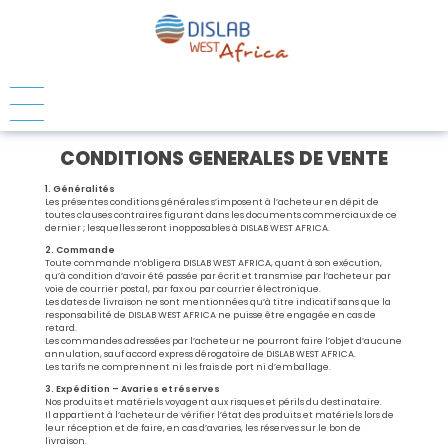
Accueil
CONDITIONS GENERALES DE VENTE
À Propos
1. Généralités
Les présentes conditions générales s’imposent à l’acheteur en dépit de
toutes clauses contraires figurant dans les documents commerciaux de ce
Qui sommes-nous ?
Nos Services
Historique
dernier ; lesquelles seront inopposables à DISLAB WEST AFRICA.
Carrière
Nous contacter
2. Commande
Négoce
Toute commande n’obligera DISLAB WEST AFRICA, quant à son exécution,
NOS CATALOGUES
Agencement de laboratoire
qu’à condition d’avoir été passée par écrit et transmise par l’acheteur par
Services support
Soufflage de verre
voie de courrier postal, par fax ou par courrier électronique.
Les dates de livraison ne sont mentionnées qu’à titre indicatif sans que la
Plaquette ASV
Nos Réalisations
Catalogue verrerie dislab
responsabilité de DISLAB WEST AFRICA ne puisse être engagée en cas de
Nos marques
retard.
Les commandes adressées par l’acheteur ne pourront faire l’objet d’aucune
annulation, sauf accord express dérogatoire de DISLAB WEST AFRICA.
Promotions Et Nouveautés
Les tarifs ne comprennent ni les frais de port ni d’emballage.
3. Expédition – Avaries et réserves
Catalogue Stock
Nos produits et matériels voyagent aux risques et périls du destinataire.
Il appartient à l’acheteur de vérifier l’état des produits et matériels lors de
leur réception et de faire, en cas d’avaries, les réserves sur le bon de
livraison.