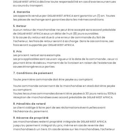
DISLAB WEST AFRICA décline toute responsabilité en cas d’avaries survenues
au cours du transport.
4. Garantie
Les appareils vendus par DISLAB WEST AFRICA sont garantis un (1) an. Toutes
les pièces de rechange sont garanties dans les mêmes conditions.
5. Retour
Aucun retour de marchandise ne peut être accepté sans accord préalable
de DISLAB WEST AFRICA sous un délai de huit (8) jours ouvrables.
Si la cause du retour est due à une erreur de commande du fait de
l’acheteur, les frais de retour seront à sa charge. Dans le cas contraire, ces
frais seront supportés par DISLAB WEST AFRICA.
6. Prix
Les prix sont nets et sans escompte.
Les prix applicables sont ceux en vigueur à la date de la commande ; ceux-ci
pourront être révisés au moment de la livraison en raison de l’existence de
causes étrangères aux parties.
7. Conditions de paiement
Toute première commande doit être payée au comptant.
Toute commande concernant de la marchandise en stock doit être payée
au comptant.
Toutes les autres commandes doivent être payées à 30 jours nets ou 100% à
réception de marchandises avec accord préalable de DISLAB WEST AFRICA.
8. Pénalités de retard
Le client s’oblige à faire part de ses réclamations éventuelles avant
l’échéance du paiement.
9. Réserve de propriété
Les marchandises restent propriété intégrale de DISLAB WEST AFRICA
jusqu’au paiement intégral du prix, même en cas de revente des
marchandises à un tiers. En cas de saisie sur les marchandises, l’acheteur