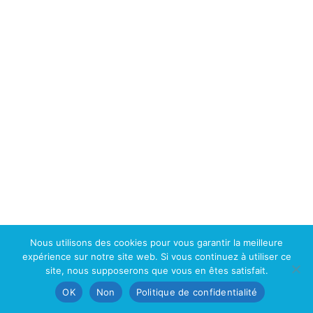
Services support
Soufflage de verre
Nous contacter
Villa 29, rue OKM 432, Mamelles Aviation, DAKAR, Sénégal
+221 33 820 23 33
contact@dislabwestafrica.com
Nous utilisons des cookies pour vous garantir la meilleure
CONDITIONS GENERALES DE VENTE
expérience sur notre site web. Si vous continuez à utiliser ce
site, nous supposerons que vous en êtes satisfait.
© 2025 DISLAB WEST AFRICA
OK
Non
Politique de confidentialité