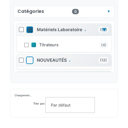
Catégories
0
Matériels Laboratoire
▼
(12)
Titrateurs
(4)
NOUVEAUTÉS
(12)
PROMOTIONS
(8)
Chargement...
Trier par: