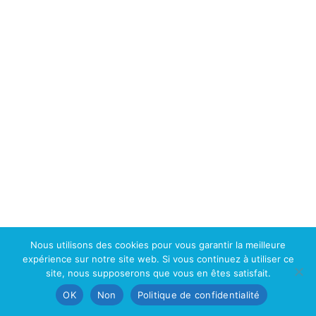
Services support
Soufflage de verre
Nous contacter
Villa 29, rue OKM 432, Mamelles Aviation, DAKAR, Sénégal
+221 33 820 23 33
contact@dislabwestafrica.com
Nous utilisons des cookies pour vous garantir la meilleure
CONDITIONS GENERALES DE VENTE
expérience sur notre site web. Si vous continuez à utiliser ce
site, nous supposerons que vous en êtes satisfait.
© 2025 DISLAB WEST AFRICA
OK
Non
Politique de confidentialité